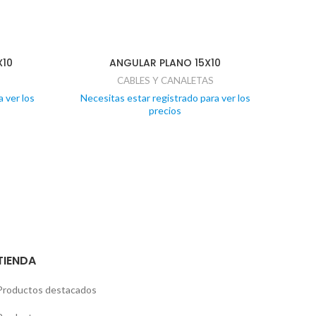
X10
ANGULAR PLANO 15X10
CAB
CABLES Y CANALETAS
 ver los
Necesitas estar registrado para ver los
precios
Nece
TIENDA
Productos destacados