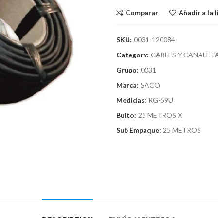
Comparar
Añadir a la 
SKU:
0031-120084-
Category:
CABLES Y CANALET
Grupo:
0031
Marca:
SACO
Medidas:
RG-59U
Bulto:
25 METROS X
Sub Empaque:
25 METROS