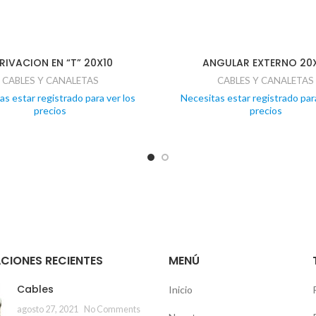
RIVACION EN “T” 20X10
ANGULAR EXTERNO 20
CABLES Y CANALETAS
CABLES Y CANALETAS
as estar registrado para ver los
Necesitas estar registrado para
precios
precios
CIONES RECIENTES
MENÚ
Cables
Inicio
agosto 27, 2021
No Comments