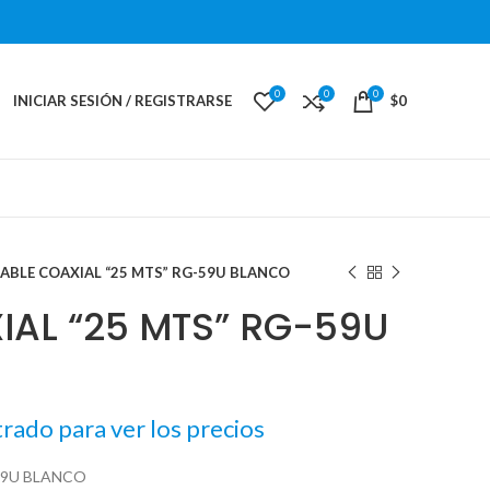
0
0
0
INICIAR SESIÓN / REGISTRARSE
$
0
ABLE COAXIAL “25 MTS” RG-59U BLANCO
IAL “25 MTS” RG-59U
trado para ver los precios
59U BLANCO