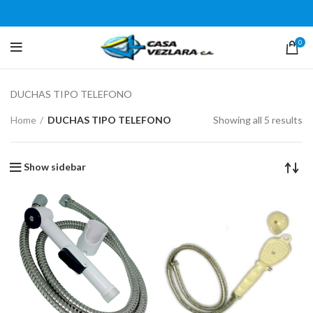
0
DUCHAS TIPO TELEFONO
Home
DUCHAS TIPO TELEFONO
Showing all 5 results
Show sidebar