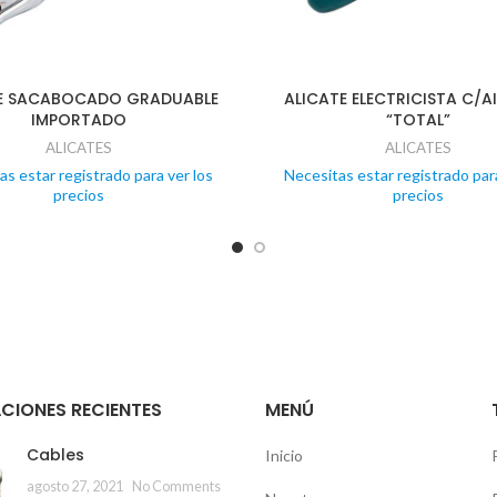
E SACABOCADO GRADUABLE
ALICATE ELECTRICISTA C/A
IMPORTADO
“TOTAL”
ALICATES
ALICATES
as estar registrado para ver los
Necesitas estar registrado para
precios
precios
CIONES RECIENTES
MENÚ
Cables
Inicio
agosto 27, 2021
No Comments