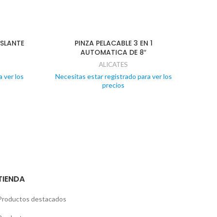
ISLANTE
PINZA PELACABLE 3 EN 1
AL
AUTOMATICA DE 8″
ALICATES
 ver los
Necesitas estar registrado para ver los
Nece
precios
TIENDA
Productos destacados