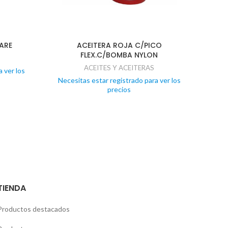
CARE
ACEITERA ROJA C/PICO
FLEX.C/BOMBA NYLON
ACEITES Y ACEITERAS
 ver los
Necesitas estar registrado para ver los
Nece
precios
TIENDA
Productos destacados