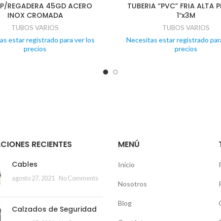
 P/REGADERA 45GD ACERO
TUBERIA “PVC” FRIA ALTA 
INOX CROMADA
1″x3M
TUBOS VARIOS
TUBOS VARIOS
as estar registrado para ver los
Necesitas estar registrado para
precios
precios
CIONES RECIENTES
MENÚ
Cables
Inicio
agosto 27, 2021
No Comments
Nosotros
Blog
Calzados de Seguridad