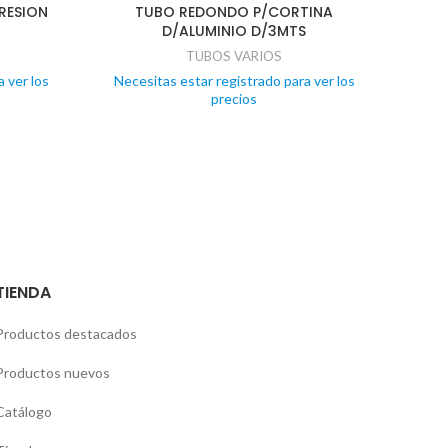
PRESION
TUBO REDONDO P/CORTINA
D/ALUMINIO D/3MTS
TUBOS VARIOS
Nece
 ver los
Necesitas estar registrado para ver los
precios
TIENDA
Productos destacados
Productos nuevos
Catálogo