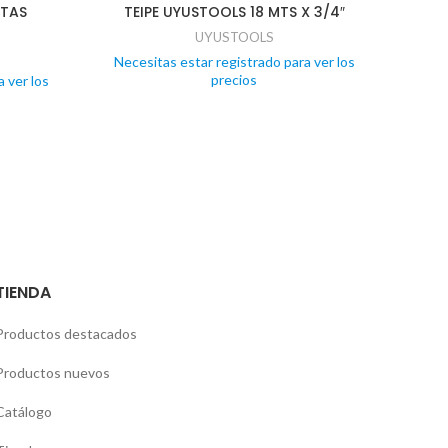
NTAS
TEIPE UYUSTOOLS 18 MTS X 3/4″
E
UYUSTOOLS
Necesitas estar registrado para ver los
precios
 ver los
Nece
TIENDA
Productos destacados
Productos nuevos
Catálogo