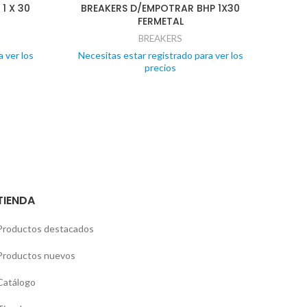
1 X 30
BREAKERS D/EMPOTRAR BHP 1X30
BRE
FERMETAL
BREAKERS
 ver los
Necesitas estar registrado para ver los
Nece
precios
TIENDA
Productos destacados
Productos nuevos
Catálogo