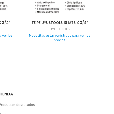
X 3/4″
TEIPE UYUSTOOLS 18 MTS X 3/4″
UYUSTOOLS
 ver los
Necesitas estar registrado para ver los
precios
Nece
TIENDA
Productos destacados