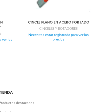
ON
CINCEL PLANO EN ACERO FORJADO
CI
″
CINCELES Y BOTADORES
S
Necesitas estar registrado para ver los
precios
 ver los
Nece
TIENDA
Productos destacados