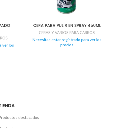
AVADO
CERA PARA PULIR EN SPRAY 450ML
CER
CERAS Y VARIOS PARA CARROS
RROS
Necesitas estar registrado para ver los
precios
 ver los
Nece
TIENDA
Productos destacados