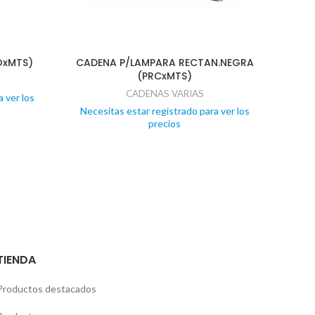
OxMTS)
CADENA P/LAMPARA RECTAN.NEGRA
CAD
(PRCxMTS)
CADENAS VARIAS
 ver los
Necesitas estar registrado para ver los
Nece
precios
TIENDA
Productos destacados