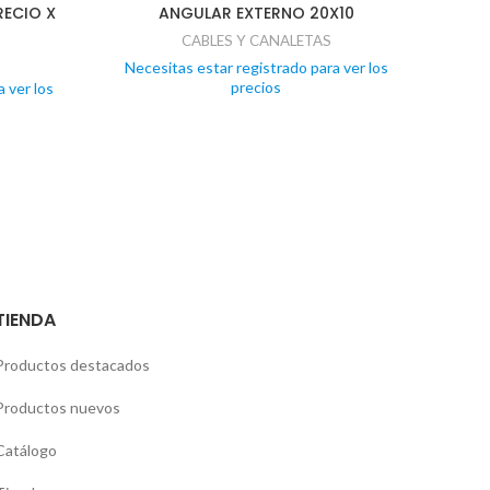
RECIO X
ANGULAR EXTERNO 20X10
CABLES Y CANALETAS
Necesitas estar registrado para ver los
Nece
precios
 ver los
TIENDA
Productos destacados
Productos nuevos
Catálogo