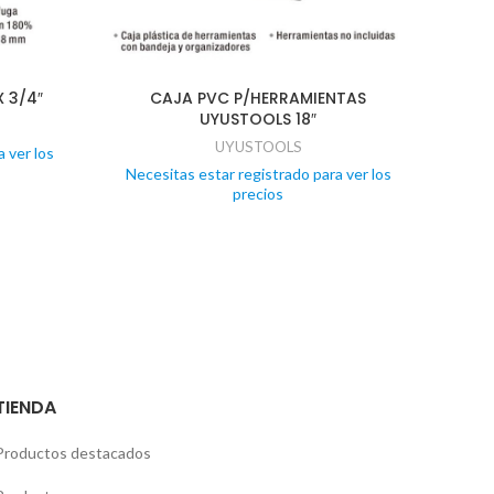
X 3/4″
CAJA PVC P/HERRAMIENTAS
B
UYUSTOOLS 18″
UYUSTOOLS
 ver los
Necesitas estar registrado para ver los
Nece
precios
TIENDA
Productos destacados