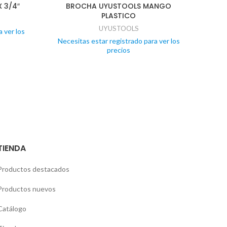
X 3/4″
BROCHA UYUSTOOLS MANGO
CAJ
PLASTICO
UYUSTOOLS
 ver los
Necesitas estar registrado para ver los
Nece
precios
TIENDA
Productos destacados
Productos nuevos
Catálogo