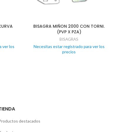
 CURVA
BISAGRA MIÑON 2000 CON TORNI.
TOR
(PVP X PZA)
BISAGRAS
 ver los
Necesitas estar registrado para ver los
Nece
precios
TIENDA
Productos destacados